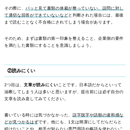
その際に、
パッと見て書類の体裁が整っていない、設問に対し
て適切な回答ができていないなど
と判断された場合には、最後
まで読むことなく不合格にされてしまう場合があります。
そのため、まずは書類の第一印象を整えること、企業側の要件
を満たした書類にすることを意識しましょう。
②読みにくい
2つ目は、
文章が読みにくい
ことです。日本語だからといって
油断してしまう人は多いと思いますが、提出前には必ず自分の
文章を読み直してみてください。
書いている時には気づかなかった、
誤字脱字や語順の違和感な
どが見つかるはず
です。他にも、1文は簡潔にしてだらだらと
続けないことや、
相手が知らない専門用語や略語を使わない
こ