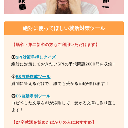
絶対に使ってほしい就活対策ツール
【既卒・第二新卒の方もご利用いただけます】
①
SPI対策早押しクイズ
絶対に対策しておきたいSPIの予想問題2000問を収録！
②
ES自動作成ツール
質問に答えるだけで、誰でも受かるESが作れます！
③
ES自動添削ツール
コピペした文章をAIが添削して、受かる文章に作り直し
ます！
【27卒就活を始めたばかりの人におすすめ】