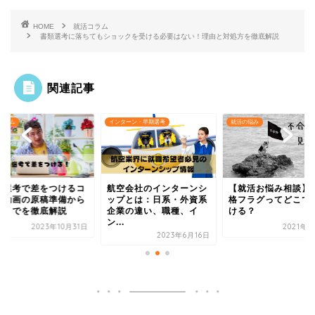
HOME
就活コラム
書類選考に落ちてもショックを受ける必要はない！理由と対処方を徹底解説
関連記事
コラム
インターン・早期選考
就活の悩み
画選考で差をつけるコ
航空会社のインターンシ
【就活お悩み相談】
！動画の原稿準備から
ップとは：日系・外資系
格フラグってどこで
出までを徹底解説
企業の違い、職種、イ
ける？
ン...
2023年10月31日
2021年9
2023年6月16日