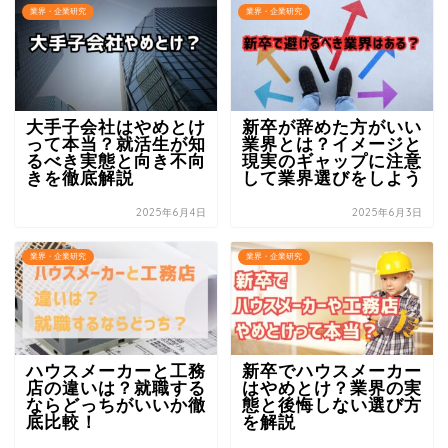
業界・企業研究
業界・企業研究
大手子会社はやめとけ
新卒が辞めた方がいい
って本当？就活生が知
業界とは？イメージと
るべき実態と向き不向
現実のギャップに注意
きを徹底解説
して業界選びをしよう
2025年6月4日
2025年6月3日
業界・企業研究
業界・企業研究
ハウスメーカーと工務
新卒でハウスメーカー
店の違いは？就職する
はやめとけ？業界の実
ならどっちがいいか徹
態と後悔しない選び方
底比較！
を解説