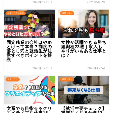
2025年5月29日
2025年5月29日
就活お役立ち情報
就活コラム
固定残業の会社はやめ
女性が活躍できる勝ち
とけって本当？制度の
組職種23選｜収入も
落とし穴と就活生が注
やりがいもある仕事と
意すべきポイントを解
は？
説
2025年5月29日
2025年4月16日
就活コラム
就活コラム
文系でも目指せるクリ
【就活生要チェック】
エイティブな仕事15
将来なくなる仕事32