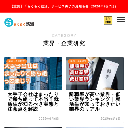
【重要】「らくらく就活」サービス終了のお知らせ（2026年9月7日）
― CATEGORY ―
業界・企業研究
業界・企業研究
業界・企業研究
大手子会社はまったり
離職率が高い業界・低
で勝ち組って本当？就
い業界ランキング｜就
活生が知るべき実態と
活生が知っておきたい
注意点を解説
業界のリアル
2025年6月6日
2025年6月6日