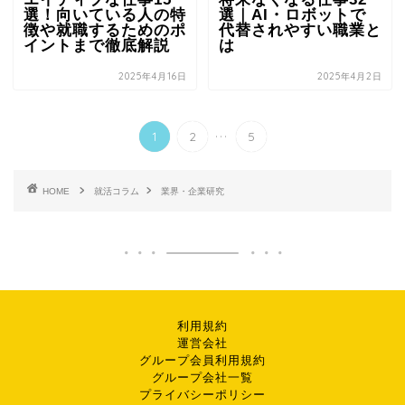
選！向いている人の特
選｜AI・ロボットで
徴や就職するためのポ
代替されやすい職業と
イントまで徹底解説
は
2025年4月16日
2025年4月2日
...
1
2
5
HOME
就活コラム
業界・企業研究
利用規約
運営会社
グループ会員利用規約
グループ会社一覧
プライバシーポリシー