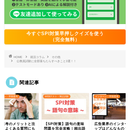
今すぐSPI対策早押しクイズを使う
（完全無料）
HOME
就活コラム
その他
公務員試験に全部落ちたらすべきこと3選！！
関連記事
ターン・早期選考
WEBテスト・筆記試験
インターン・早期選考
期選考のメリットと注
【SPI対策】語句の意味
広告業界のインター
点！よくある質問にも
問題を完全攻略｜頻出語
ップはどんなもの？