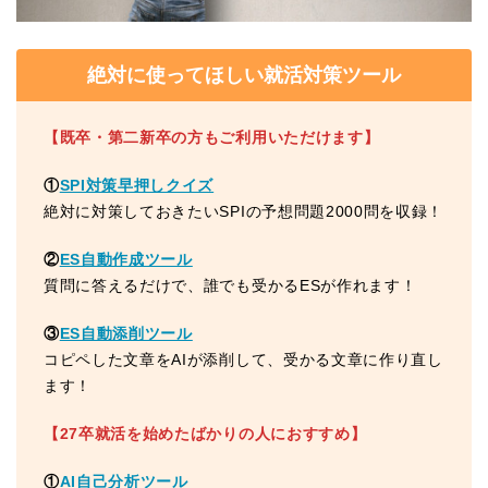
絶対に使ってほしい就活対策ツール
【既卒・第二新卒の方もご利用いただけます】
①
SPI対策早押しクイズ
絶対に対策しておきたいSPIの予想問題2000問を収録！
②
ES自動作成ツール
質問に答えるだけで、誰でも受かるESが作れます！
③
ES自動添削ツール
コピペした文章をAIが添削して、受かる文章に作り直し
ます！
【27卒就活を始めたばかりの人におすすめ】
①
AI自己分析ツール