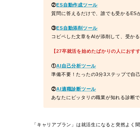
②
ES自動作成ツール
質問に答えるだけで、誰でも受かるES
③
ES自動添削ツール
コピペした文章をAIが添削して、受か
【27卒就活を始めたばかりの人におす
①
AI自己分析ツール
準備不要！たったの3分3ステップで自
②
AI適職診断ツール
あなたにピッタリの職業が知れる診断
「キャリアプラン」は就活生になると突然よく