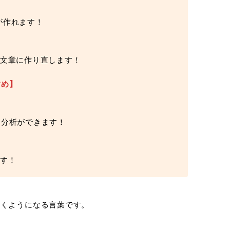
が作れます！
る文章に作り直します！
すめ】
己分析ができます！
です！
聞くようになる言葉です。