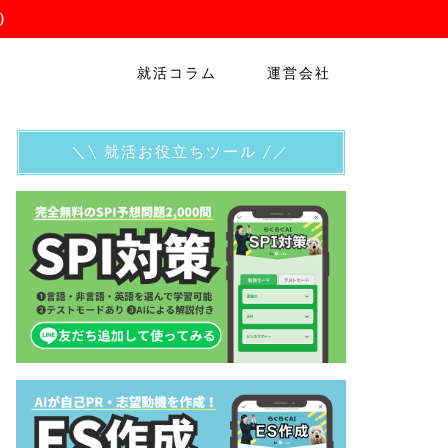
）
就活コラム
運営会社
＼\ 就活お役立ちツール /／