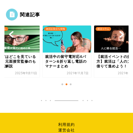
関連記事
コラム
就活お役立ち情報
就活コラム
接官はどこを見ている
就活中の留守電対応4パ
【就活イベントの探
か｜元面接官監修のも
ターン&折り返し電話の
方】就活は「人の力
徹底解説
マナーまとめ
借りて進めよう！
2023年9月11日
2021年11月7日
2021年1
利用規約
運営会社