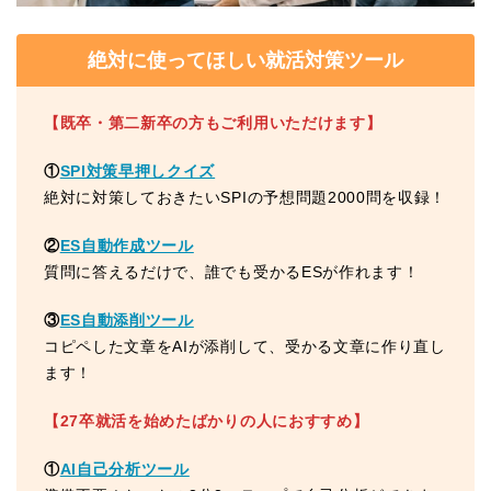
絶対に使ってほしい就活対策ツール
【既卒・第二新卒の方もご利用いただけます】
①
SPI対策早押しクイズ
絶対に対策しておきたいSPIの予想問題2000問を収録！
②
ES自動作成ツール
質問に答えるだけで、誰でも受かるESが作れます！
③
ES自動添削ツール
コピペした文章をAIが添削して、受かる文章に作り直し
ます！
【27卒就活を始めたばかりの人におすすめ】
①
AI自己分析ツール