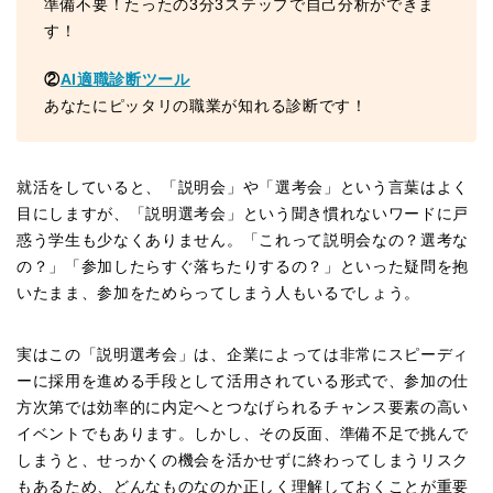
準備不要！たったの3分3ステップで自己分析ができま
す！
②
AI適職診断ツール
あなたにピッタリの職業が知れる診断です！
就活をしていると、「説明会」や「選考会」という言葉はよく
目にしますが、「説明選考会」という聞き慣れないワードに戸
惑う学生も少なくありません。「これって説明会なの？選考な
の？」「参加したらすぐ落ちたりするの？」といった疑問を抱
いたまま、参加をためらってしまう人もいるでしょう。
実はこの「説明選考会」は、企業によっては非常にスピーディ
ーに採用を進める手段として活用されている形式で、参加の仕
方次第では効率的に内定へとつなげられるチャンス要素の高い
イベントでもあります。しかし、その反面、準備不足で挑んで
しまうと、せっかくの機会を活かせずに終わってしまうリスク
もあるため、どんなものなのか正しく理解しておくことが重要