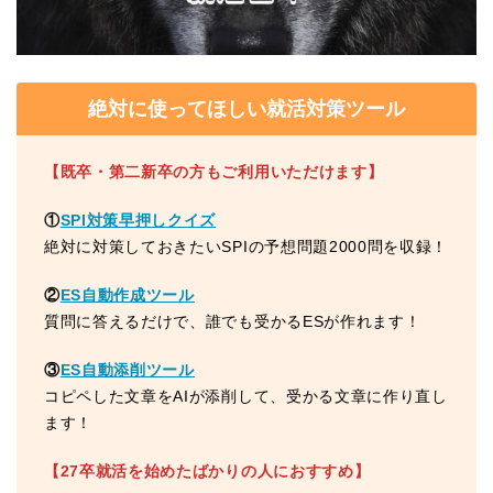
絶対に使ってほしい就活対策ツール
【既卒・第二新卒の方もご利用いただけます】
①
SPI対策早押しクイズ
絶対に対策しておきたいSPIの予想問題2000問を収録！
②
ES自動作成ツール
質問に答えるだけで、誰でも受かるESが作れます！
③
ES自動添削ツール
コピペした文章をAIが添削して、受かる文章に作り直し
ます！
【27卒就活を始めたばかりの人におすすめ】