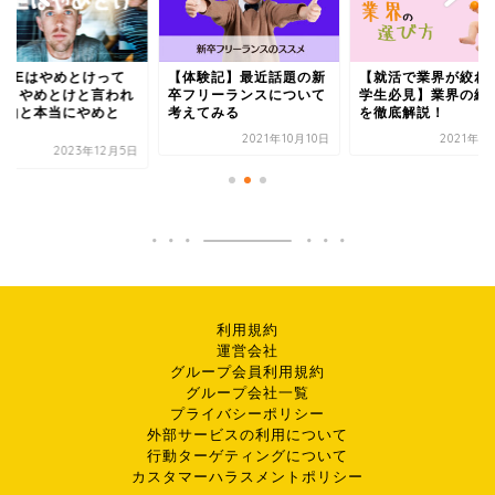
卒SEはやめとけって
【体験記】最近話題の新
【就活で業界が絞れ
当？やめとけと言われ
卒フリーランスについて
学生必見】業界の絞
理由と本当にやめと
考えてみる
を徹底解説！
.
2021年10月10日
2021年1
2023年12月5日
利用規約
運営会社
グループ会員利用規約
グループ会社一覧
プライバシーポリシー
外部サービスの利用について
行動ターゲティングについて
カスタマーハラスメントポリシー