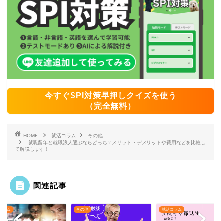
今すぐSPI対策早押しクイズを使う
（完全無料）
HOME
就活コラム
その他
就職留年と就職浪人選ぶならどっち？メリット・デメリットや費用などを比較し
て解説します！
関連記事
コラム
その他
就活コラム