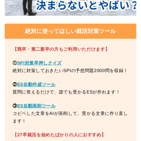
絶対に使ってほしい就活対策ツール
【既卒・第二新卒の方もご利用いただけます】
①
SPI対策早押しクイズ
絶対に対策しておきたいSPIの予想問題2000問を収録！
②
ES自動作成ツール
質問に答えるだけで、誰でも受かるESが作れます！
③
ES自動添削ツール
コピペした文章をAIが添削して、受かる文章に作り直し
ます！
【27卒就活を始めたばかりの人におすすめ】