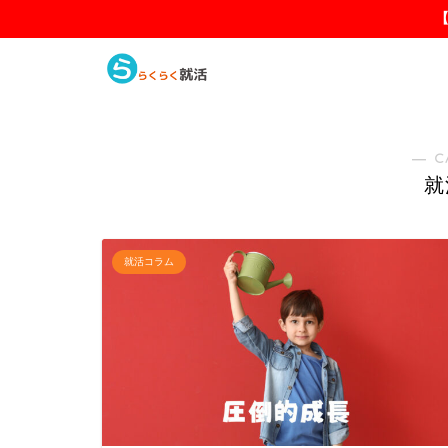
― C
就
就活コラム