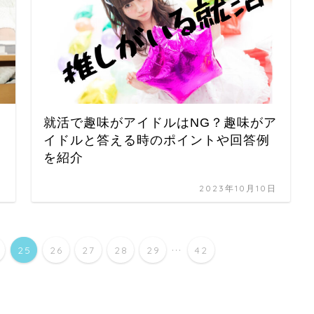
就活で趣味がアイドルはNG？趣味がア
イドルと答える時のポイントや回答例
を紹介
日
2023年10月10日
...
25
26
27
28
29
42