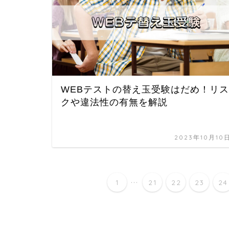
WEBテストの替え玉受験はだめ！リス
クや違法性の有無を解説
2023年10月10
...
1
21
22
23
24