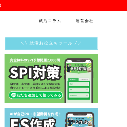
）
就活コラム
運営会社
＼\ 就活お役立ちツール /／