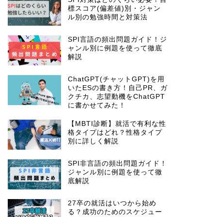
標スコア(偏差値)別・ジャン
ル別の勉強時間と対策法
SPI言語の頻出問題ガイド！ジ
ャンル別に例題を使って徹底
解説
ChatGPT(チャットGPT)を用
いたESの書き方！自己PR、ガ
クチカ、志望動機をChatGPT
に書かせてみた！
【MBTI診断】就活で有利な性
格タイプはどれ？性格タイプ
別に詳しく解説
SPI非言語の頻出問題ガイド！
ジャンル別に例題を使って徹
底解説
27卒の就活はいつから始め
る？成功のためのスケジュー