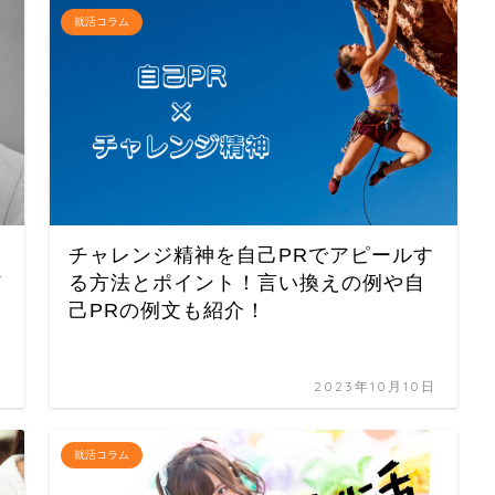
就活コラム
チャレンジ精神を自己PRでアピールす
メ
る方法とポイント！言い換えの例や自
己PRの例文も紹介！
日
2023年10月10日
就活コラム