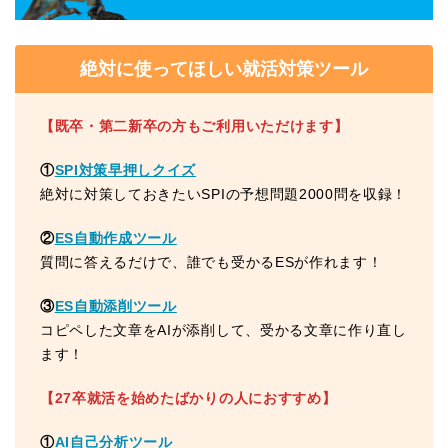
絶対に使ってほしい就活対策ツール
【既卒・第二新卒の方もご利用いただけます】
①
SPI対策早押しクイズ
絶対に対策しておきたいSPIの予想問題2000問を収録！
②
ES自動作成ツール
質問に答えるだけで、誰でも受かるESが作れます！
③
ES自動添削ツール
コピペした文章をAIが添削して、受かる文章に作り直し
ます！
【27卒就活を始めたばかりの人におすすめ】
①
AI自己分析ツール