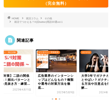
（完全無料）
HOME
就活コラム
その他
就活でつかえる？X(旧twitter)用語30選vol.1
関連記事
Bテスト・筆記試験
インターン・早期選考
ガクチカ
SPI対策】二語の関係
広告業界のインターンシ
大学3年でガクチカ
攻略！頻出パターンと
ップはどんなもの？種類
とやばい？ガクチカ
味の見抜き方・練習...
や選考の対策方法を徹
る方法や注意点を徹
底...
解...
2025年4月11日
2023年5月9日
2024年6