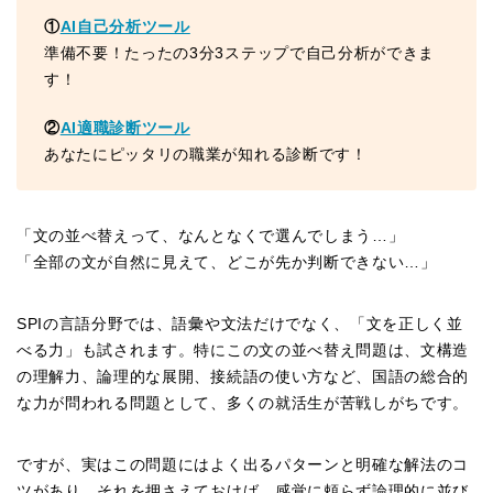
①
AI自己分析ツール
準備不要！たったの3分3ステップで自己分析ができま
す！
②
AI適職診断ツール
あなたにピッタリの職業が知れる診断です！
「文の並べ替えって、なんとなくで選んでしまう…」
「全部の文が自然に見えて、どこが先か判断できない…」
SPIの言語分野では、語彙や文法だけでなく、「文を正しく並
べる力」も試されます。特にこの文の並べ替え問題は、文構造
の理解力、論理的な展開、接続語の使い方など、国語の総合的
な力が問われる問題として、多くの就活生が苦戦しがちです。
ですが、実はこの問題にはよく出るパターンと明確な解法のコ
ツがあり、それを押さえておけば、感覚に頼らず論理的に並び