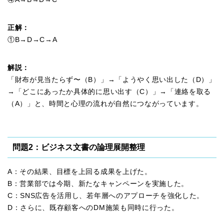
正解：
①B→D→C→A
解説：
「財布が見当たらず〜（B）」→「ようやく思い出した（D）」
→「どこにあったか具体的に思い出す（C）」→「連絡を取る
（A）」と、時間と心理の流れが自然につながっています。
問題2：ビジネス文書の論理展開整理
A：その結果、目標を上回る成果を上げた。
B：営業部では今期、新たなキャンペーンを実施した。
C：SNS広告を活用し、若年層へのアプローチを強化した。
D：さらに、既存顧客へのDM施策も同時に行った。