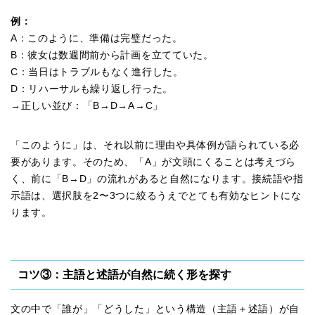
例：
A：このように、準備は完璧だった。
B：彼女は数週間前から計画を立てていた。
C：当日はトラブルもなく進行した。
D：リハーサルも繰り返し行った。
→正しい並び：「B→D→A→C」
「このように」は、それ以前に理由や具体例が語られている必
要があります。そのため、「A」が文頭にくることは考えづら
く、前に「B→D」の流れがあると自然になります。接続語や指
示語は、選択肢を2〜3つに絞るうえでとても有効なヒントにな
ります。
コツ③：主語と述語が自然に続く形を探す
文の中で「誰が」「どうした」という構造（主語＋述語）が自