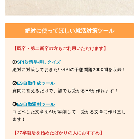
絶対に使ってほしい就活対策ツール
【既卒・第二新卒の方もご利用いただけます】
①
SPI対策早押しクイズ
絶対に対策しておきたいSPIの予想問題2000問を収録！
②
ES自動作成ツール
質問に答えるだけで、誰でも受かるESが作れます！
③
ES自動添削ツール
コピペした文章をAIが添削して、受かる文章に作り直し
ます！
【27卒就活を始めたばかりの人におすすめ】