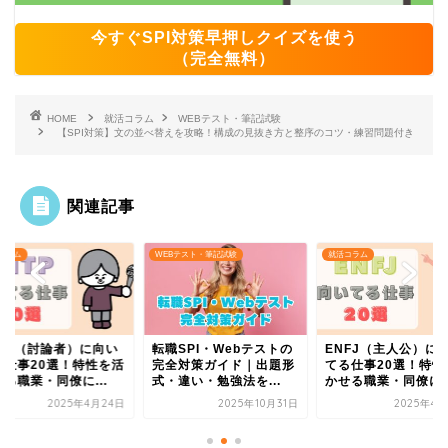
今すぐSPI対策早押しクイズを使う
（完全無料）
HOME
就活コラム
WEBテスト・筆記試験
【SPI対策】文の並べ替えを攻略！構成の見抜き方と整序のコツ・練習問題付き
関連記事
コラム
WEBテスト・筆記試験
就活コラム
NTP（討論者）に向い
転職SPI・Webテストの
ENFJ（主人公）に
る仕事20選！特性を活
完全対策ガイド｜出題形
てる仕事20選！特性
る職業・同僚に...
式・違い・勉強法を...
かせる職業・同僚に..
2025年4月24日
2025年10月31日
2025年4月