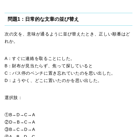
問題1：日常的な文章の並び替え
次の文を、意味が通るように並び替えたとき、正しい順番はど
れか。
A：すぐに連絡を取ることにした。
B：財布が見当たらず、焦って探していると
C：バス停のベンチに置き忘れていたのを思い出した。
D：ようやく、どこに置いたのかを思い出した。
選択肢：
①B→D→C→A
②D→B→C→A
③B→C→D→A
④A→B→D→C