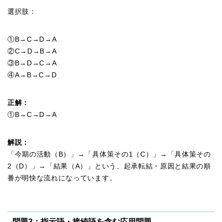
選択肢：
①B→C→D→A
②C→D→B→A
③B→D→C→A
④A→B→C→D
正解：
①B→C→D→A
解説：
「今期の活動（B）」→「具体策その1（C）」→「具体策その
2（D）」→「結果（A）」という、起承転結・原因と結果の順
番が明快な流れになっています。
問題3：指示語・接続語を含む応用問題