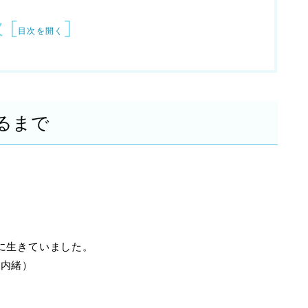
次
[
]
目次を開く
るまで
に生きていました。
は内緒）