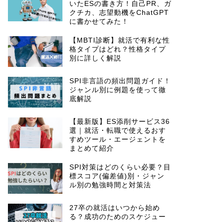
いたESの書き方！自己PR、ガ
クチカ、志望動機をChatGPT
に書かせてみた！
【MBTI診断】就活で有利な性
格タイプはどれ？性格タイプ
別に詳しく解説
SPI非言語の頻出問題ガイド！
ジャンル別に例題を使って徹
底解説
【最新版】ES添削サービス36
選｜就活・転職で使えるおす
すめツール・エージェントを
まとめて紹介
SPI対策はどのくらい必要？目
標スコア(偏差値)別・ジャン
ル別の勉強時間と対策法
27卒の就活はいつから始め
る？成功のためのスケジュー