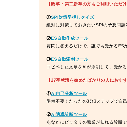
【既卒・第二新卒の方もご利用いただ
①
SPI対策早押しクイズ
絶対に対策しておきたいSPIの予想問題2
②
ES自動作成ツール
質問に答えるだけで、誰でも受かるES
③
ES自動添削ツール
コピペした文章をAIが添削して、受か
【27卒就活を始めたばかりの人におす
①
AI自己分析ツール
準備不要！たったの3分3ステップで自
②
AI適職診断ツール
あなたにピッタリの職業が知れる診断