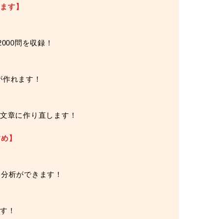
けます】
000問を収録！
が作れます！
る文章に作り直します！
すめ】
己分析ができます！
です！