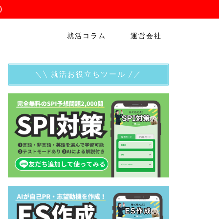
）
就活コラム
運営会社
＼\ 就活お役立ちツール /／