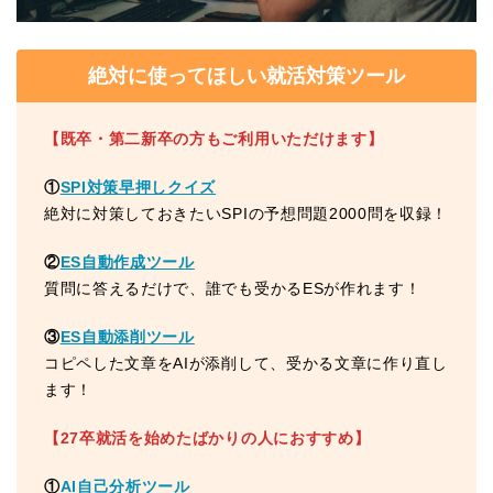
絶対に使ってほしい就活対策ツール
【既卒・第二新卒の方もご利用いただけます】
①
SPI対策早押しクイズ
絶対に対策しておきたいSPIの予想問題2000問を収録！
②
ES自動作成ツール
質問に答えるだけで、誰でも受かるESが作れます！
③
ES自動添削ツール
コピペした文章をAIが添削して、受かる文章に作り直し
ます！
【27卒就活を始めたばかりの人におすすめ】
①
AI自己分析ツール