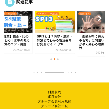
関連記事
Bテスト・筆記試験
WEBテスト・筆記試験
就活コラム
SPI対策】割合・比の
SPI3とは？内容・形式・
「面接が早く終わっ
法まとめ｜比率の考え
対策までわかる就活生向
不合格」は間違い！
・逆算のコツ・例題...
け完全ガイド【20...
が早く終わる理由と
対...
2025年4月6日
2025年5月9日
2023年7月
利用規約
運営会社
グループ会員利用規約
グループ会社一覧