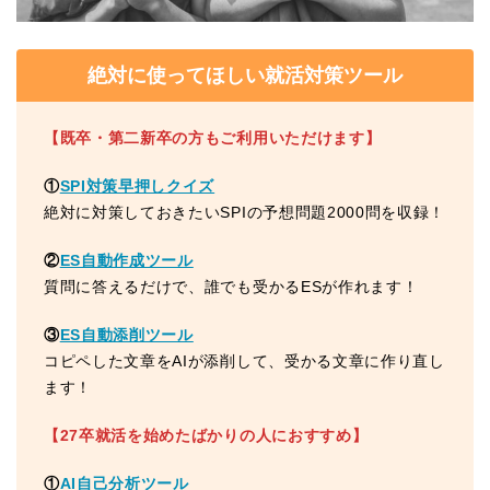
絶対に使ってほしい就活対策ツール
【既卒・第二新卒の方もご利用いただけます】
①
SPI対策早押しクイズ
絶対に対策しておきたいSPIの予想問題2000問を収録！
②
ES自動作成ツール
質問に答えるだけで、誰でも受かるESが作れます！
③
ES自動添削ツール
コピペした文章をAIが添削して、受かる文章に作り直し
ます！
【27卒就活を始めたばかりの人におすすめ】
①
AI自己分析ツール