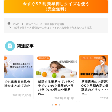
今すぐSPI対策早押しクイズを使う
（完全無料）
HOME
就活コラム
就活お役立ち情報
就活で使うべき適切な一人称は？マイナスな印象を与えないよう注意！
関連記事
コラム
就活コラム
インターン・早期選考
キャでも出来る自己分
就活する業界ってバラバ
早期選考の内定辞退
の方法をまとめてみた
ラでいいの？業界がバラ
OK？早期内定の保
バラでいい理由や業界
辞退のメリット・デ
の...
ッ...
2021年10月5日
2023年12月11日
2023年7