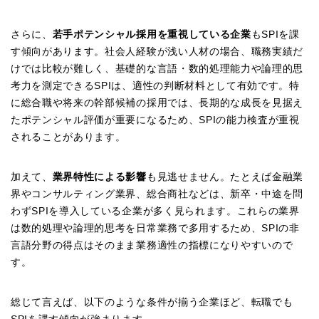
さらに、
若手ポテンシャル採用を重視している企業
もSPIを課
す傾向があります。社会人経験が浅い人材の場合、職務実績だ
けでは比較が難しく、基礎的な言語・数的処理能力や論理的思
考力を測定できるSPIは、適性の判断材料として有効です。特
に総合職や将来の幹部候補の採用では、長期的な成長を見据え
たポテンシャル評価が重要になるため、SPIの能力検査が重視
されることがあります。
加えて、
業界特性による影響
も見逃せません。たとえば金融業
界やコンサルティング業界、総合商社などは、新卒・中途を問
わずSPIを導入している企業が多く見られます。これらの業界
は数的処理や論理的思考を日常業務で多用するため、SPIの非
言語分野の得点はそのまま業務適性の指標になりやすいので
す。
総じて言えば、以下のような条件が揃う企業ほど、転職でも