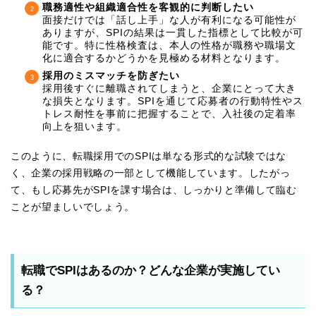
職務適性や組織適合性を客観的に判断したい
面接だけでは「話し上手」な人が有利になる可能性が
ありますが、SPIの結果は一貫した指標として比較が可
能です。特に性格検査は、本人の性格が職務や職場文
化に適合するかどうかを見極める材料となります。
採用のミスマッチを防ぎたい
採用後すぐに離職されてしまうと、企業にとって大き
な損失となります。SPIを通じて応募者の行動特性やス
トレス耐性を事前に把握することで、入社後の定着率
向上を狙います。
このように、転職採用でのSPIは単なる形式的な試験ではな
く、企業の採用戦略の一部として機能しています。したがっ
て、もし応募先がSPIを課す場合は、しっかりと準備して臨む
ことが望ましいでしょう。
転職でSPIはあるのか？どんな企業が実施してい
る？