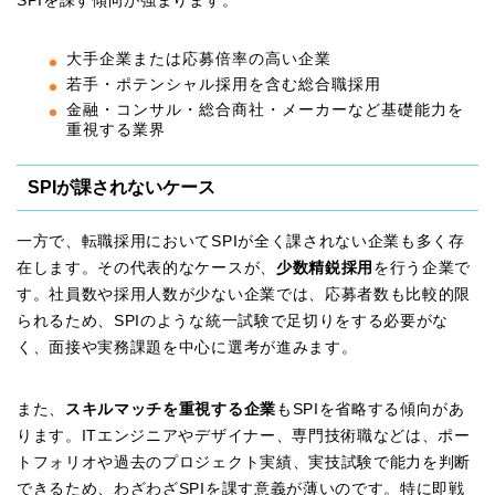
SPIを課す傾向が強まります。
大手企業または応募倍率の高い企業
若手・ポテンシャル採用を含む総合職採用
金融・コンサル・総合商社・メーカーなど基礎能力を
重視する業界
SPIが課されないケース
一方で、転職採用においてSPIが全く課されない企業も多く存
在します。その代表的なケースが、
少数精鋭採用
を行う企業で
す。社員数や採用人数が少ない企業では、応募者数も比較的限
られるため、SPIのような統一試験で足切りをする必要がな
く、面接や実務課題を中心に選考が進みます。
また、
スキルマッチを重視する企業
もSPIを省略する傾向があ
ります。ITエンジニアやデザイナー、専門技術職などは、ポー
トフォリオや過去のプロジェクト実績、実技試験で能力を判断
できるため、わざわざSPIを課す意義が薄いのです。特に即戦