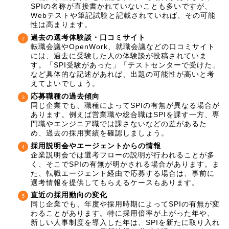
SPIの名称が直接書かれていないことも多いですが、
Webテストや筆記試験と記載されていれば、その可能
性は高まります。
過去の選考体験談・口コミサイト
転職会議やOpenWork、就職会議などの口コミサイト
には、過去に受験した人の体験談が投稿されていま
す。「SPI受験があった」「テストセンターで受けた」
など具体的な記述があれば、出題の可能性が高いと考
えてよいでしょう。
応募職種の過去傾向
同じ企業でも、職種によってSPIの有無が異なる場合が
あります。例えば営業職や総合職はSPIを課す一方、専
門職やエンジニア職では課さないなどの差があるた
め、過去の採用実績を確認しましょう。
採用説明会やエージェントからの情報
企業説明会では選考フローの説明が行われることが多
く、そこでSPIの有無が明かされる場合があります。ま
た、転職エージェント経由で応募する場合は、事前に
選考情報を提供してもらえるケースもあります。
直近の採用動向の変化
同じ企業でも、年度や採用時期によってSPIの有無が変
わることがあります。特に採用倍率が上がった年や、
新しい人事制度を導入した年は、SPIを新たに取り入れ