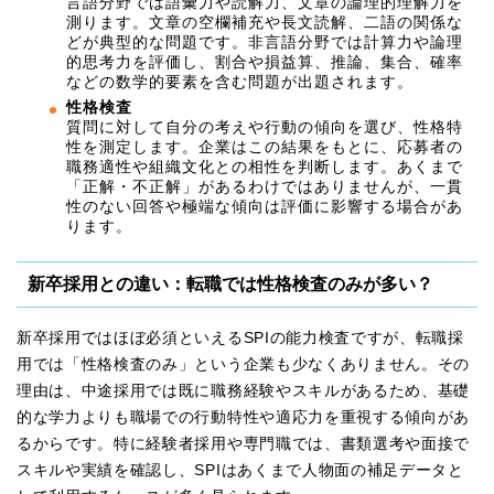
言語分野では語彙力や読解力、文章の論理的理解力を
測ります。文章の空欄補充や長文読解、二語の関係な
どが典型的な問題です。非言語分野では計算力や論理
的思考力を評価し、割合や損益算、推論、集合、確率
などの数学的要素を含む問題が出題されます。
性格検査
質問に対して自分の考えや行動の傾向を選び、性格特
性を測定します。企業はこの結果をもとに、応募者の
職務適性や組織文化との相性を判断します。あくまで
「正解・不正解」があるわけではありませんが、一貫
性のない回答や極端な傾向は評価に影響する場合があ
ります。
新卒採用との違い：転職では性格検査のみが多い？
新卒採用ではほぼ必須といえるSPIの能力検査ですが、転職採
用では「性格検査のみ」という企業も少なくありません。その
理由は、中途採用では既に職務経験やスキルがあるため、基礎
的な学力よりも職場での行動特性や適応力を重視する傾向があ
るからです。特に経験者採用や専門職では、書類選考や面接で
スキルや実績を確認し、SPIはあくまで人物面の補足データと