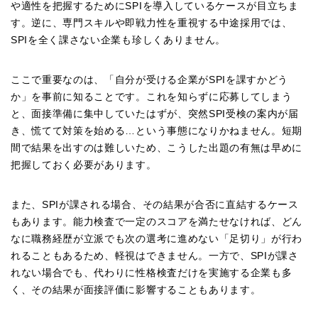
や適性を把握するためにSPIを導入しているケースが目立ちま
す。逆に、専門スキルや即戦力性を重視する中途採用では、
SPIを全く課さない企業も珍しくありません。
ここで重要なのは、「自分が受ける企業がSPIを課すかどう
か」を事前に知ることです。これを知らずに応募してしまう
と、面接準備に集中していたはずが、突然SPI受検の案内が届
き、慌てて対策を始める…という事態になりかねません。短期
間で結果を出すのは難しいため、こうした出題の有無は早めに
把握しておく必要があります。
また、SPIが課される場合、その結果が合否に直結するケース
もあります。能力検査で一定のスコアを満たせなければ、どん
なに職務経歴が立派でも次の選考に進めない「足切り」が行わ
れることもあるため、軽視はできません。一方で、SPIが課さ
れない場合でも、代わりに性格検査だけを実施する企業も多
く、その結果が面接評価に影響することもあります。