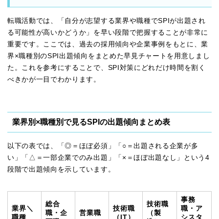
転職活動では、「自分が志望する業界や職種でSPIが出題され
る可能性が高いかどうか」を早い段階で把握することが非常に
重要です。ここでは、過去の採用傾向や企業事例をもとに、業
界×職種別のSPI出題傾向をまとめた早見チャートを用意しまし
た。これを参考にすることで、SPI対策にどれだけ時間を割く
べきかが一目でわかります。
業界別×職種別で見るSPIの出題傾向まとめ表
以下の表では、「◎＝ほぼ必須」「○＝出題される企業が多
い」「△＝一部企業でのみ出題」「×＝ほぼ出題なし」という4
段階で出題傾向を示しています。
事務
総合
技術職
業界＼
技術職
職・ア
職・企
営業職
（製
職種
（IT）
シスタ