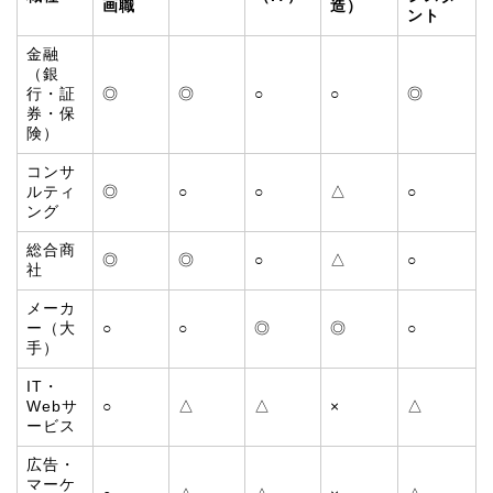
画職
造）
ント
金融
（銀
行・証
◎
◎
○
○
◎
券・保
険）
コンサ
ルティ
◎
○
○
△
○
ング
総合商
◎
◎
○
△
○
社
メーカ
ー（大
○
○
◎
◎
○
手）
IT・
Webサ
○
△
△
×
△
ービス
広告・
マーケ