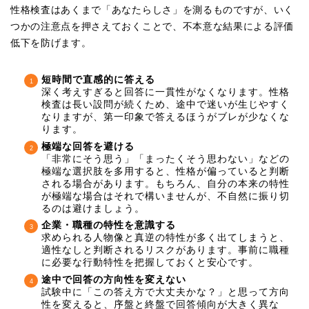
性格検査はあくまで「あなたらしさ」を測るものですが、いく
つかの注意点を押さえておくことで、不本意な結果による評価
低下を防げます。
短時間で直感的に答える
深く考えすぎると回答に一貫性がなくなります。性格
検査は長い設問が続くため、途中で迷いが生じやすく
なりますが、第一印象で答えるほうがブレが少なくな
ります。
極端な回答を避ける
「非常にそう思う」「まったくそう思わない」などの
極端な選択肢を多用すると、性格が偏っていると判断
される場合があります。もちろん、自分の本来の特性
が極端な場合はそれで構いませんが、不自然に振り切
るのは避けましょう。
企業・職種の特性を意識する
求められる人物像と真逆の特性が多く出てしまうと、
適性なしと判断されるリスクがあります。事前に職種
に必要な行動特性を把握しておくと安心です。
途中で回答の方向性を変えない
試験中に「この答え方で大丈夫かな？」と思って方向
性を変えると、序盤と終盤で回答傾向が大きく異な