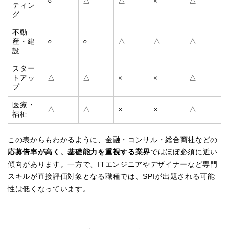
○
△
△
×
△
ティン
グ
不動
産・建
○
○
△
△
△
設
スター
トアッ
△
△
×
×
△
プ
医療・
△
△
×
×
△
福祉
この表からもわかるように、金融・コンサル・総合商社などの
応募倍率が高く、基礎能力を重視する業界
ではほぼ必須に近い
傾向があります。一方で、ITエンジニアやデザイナーなど専門
スキルが直接評価対象となる職種では、SPIが出題される可能
性は低くなっています。