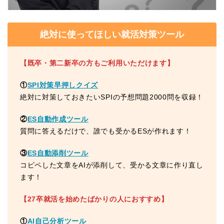
絶対に使ってほしい就活対策ツール
【既卒・第二新卒の方もご利用いただけます】
①
SPI対策早押しクイズ
絶対に対策しておきたいSPIの予想問題2000問を収録！
②
ES自動作成ツール
質問に答えるだけで、誰でも受かるESが作れます！
③
ES自動添削ツール
コピペした文章をAIが添削して、受かる文章に作り直し
ます！
【27卒就活を始めたばかりの人におすすめ】
①
AI自己分析ツール