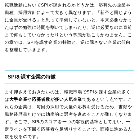
転職活動においてSPIが課されるかどうかは、応募先の企業や
職種、採用方針によって大きく異なります。「新卒と同じよう
に全員が受ける」と思って準備していないと、本来必要なかっ
たはずの勉強に時間を割いてしまったり、逆に必要なのに直前
まで何もしていなかったりという事態が起こりかねません。こ
の章では、SPIを課す企業の特徴と、逆に課さない企業の傾向
を整理していきます。
SPIを課す企業の特徴
まず押さえておきたいのは、転職市場でSPIを課す企業の多く
は
大手企業
や
応募者数が多い人気企業
であるという点です。こ
れらの企業は、毎回の採用で大量の応募を受けるため、書類や
職務経歴書だけでは効率的に選考を進めることが難しくなりま
す。そこで、SPIのスコアを一つの客観的基準として用い、一
定ラインを下回る応募者を足切りすることで、面接に進める人
数を絞るのです。