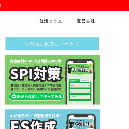
）
就活コラム
運営会社
＼\ 就活お役立ちツール /／