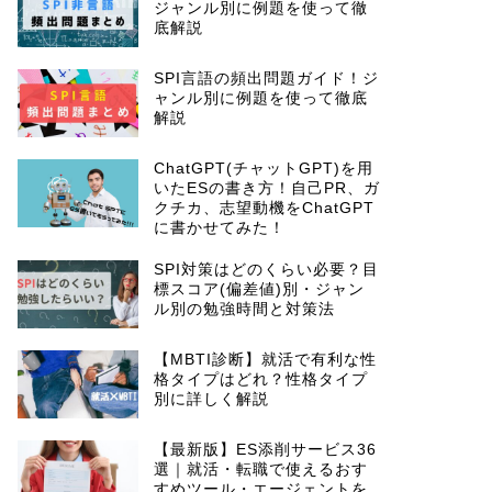
ジャンル別に例題を使って徹
底解説
SPI言語の頻出問題ガイド！ジ
ャンル別に例題を使って徹底
解説
ChatGPT(チャットGPT)を用
いたESの書き方！自己PR、ガ
クチカ、志望動機をChatGPT
に書かせてみた！
SPI対策はどのくらい必要？目
標スコア(偏差値)別・ジャン
ル別の勉強時間と対策法
【MBTI診断】就活で有利な性
格タイプはどれ？性格タイプ
別に詳しく解説
【最新版】ES添削サービス36
選｜就活・転職で使えるおす
すめツール・エージェントを