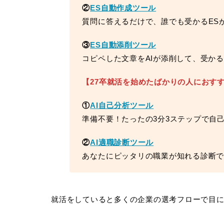
②
ES自動作成ツール
質問に答えるだけで、誰でも受かるES
③
ES自動添削ツール
コピペした文章をAIが添削して、受か
【27卒就活を始めたばかりの人におす
①
AI自己分析ツール
準備不要！たったの3分3ステップで自
②
AI適職診断ツール
あなたにピッタリの職業が知れる診断
就活をしていると多くの企業の選考フローで目