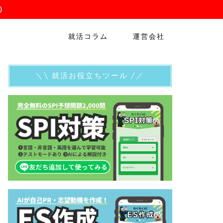
）
就活コラム
運営会社
＼\ 就活お役立ちツール /／