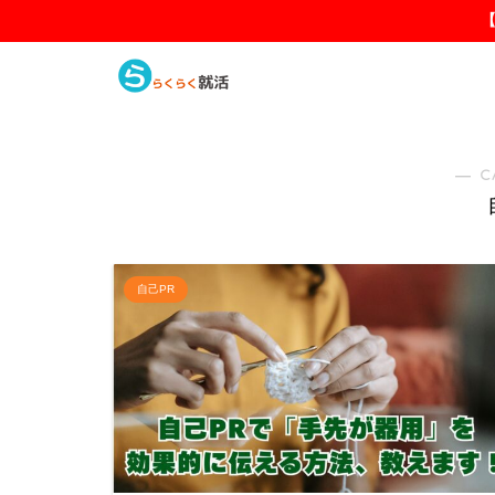
― C
自己PR