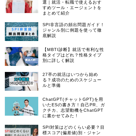
選｜就活・転職で使えるおす
すめツール・エージェントを
まとめて紹介
SPI非言語の頻出問題ガイド！
ジャンル別に例題を使って徹
底解説
【MBTI診断】就活で有利な性
格タイプはどれ？性格タイプ
別に詳しく解説
27卒の就活はいつから始め
る？成功のためのスケジュー
ルと準備
ChatGPT(チャットGPT)を用
いたESの書き方！自己PR、ガ
クチカ、志望動機をChatGPT
に書かせてみた！
SPI対策はどのくらい必要？目
標スコア(偏差値)別・ジャン