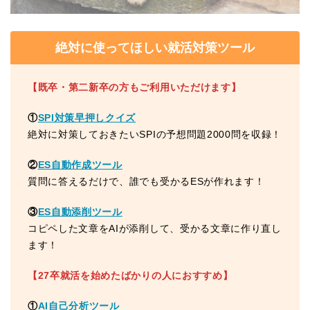
絶対に使ってほしい就活対策ツール
【既卒・第二新卒の方もご利用いただけます】
①
SPI対策早押しクイズ
絶対に対策しておきたいSPIの予想問題2000問を収録！
②
ES自動作成ツール
質問に答えるだけで、誰でも受かるESが作れます！
③
ES自動添削ツール
コピペした文章をAIが添削して、受かる文章に作り直し
ます！
【27卒就活を始めたばかりの人におすすめ】
①
AI自己分析ツール