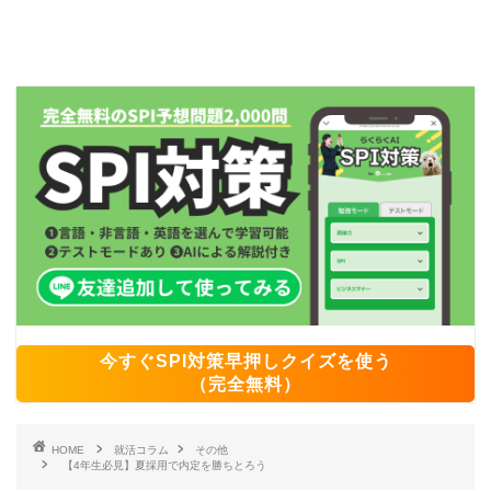
今すぐSPI対策早押しクイズを使う
（完全無料）
HOME
就活コラム
その他
【4年生必見】夏採用で内定を勝ちとろう