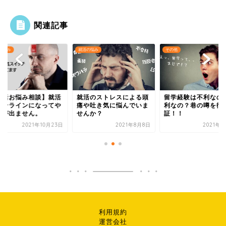
関連記事
の悩み
就活の悩み
その他
就活お悩み相談】就活
就活のストレスによる頭
留学経験は不利なの
オンラインになってや
痛や吐き気に悩んでいま
利なの？巷の噂を徹
気が出ません。
せんか？
証！！
2021年10月23日
2021年8月8日
2021年9
利用規約
運営会社