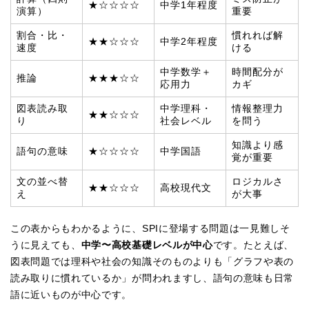
★☆☆☆☆
中学1年程度
演算）
重要
割合・比・
慣れれば解
★★☆☆☆
中学2年程度
速度
ける
中学数学＋
時間配分が
推論
★★★☆☆
応用力
カギ
図表読み取
中学理科・
情報整理力
★★☆☆☆
り
社会レベル
を問う
知識より感
語句の意味
★☆☆☆☆
中学国語
覚が重要
文の並べ替
ロジカルさ
★★☆☆☆
高校現代文
え
が大事
この表からもわかるように、SPIに登場する問題は一見難しそ
うに見えても、
中学〜高校基礎レベルが中心
です。たとえば、
図表問題では理科や社会の知識そのものよりも「グラフや表の
読み取りに慣れているか」が問われますし、語句の意味も日常
語に近いものが中心です。