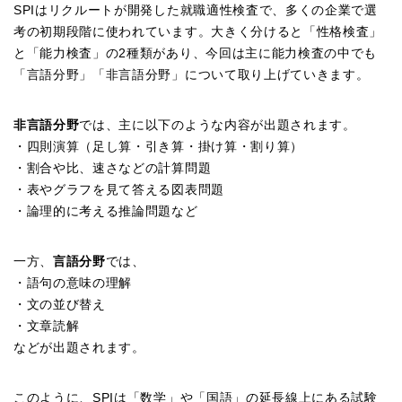
SPIはリクルートが開発した就職適性検査で、多くの企業で選
考の初期段階に使われています。大きく分けると「性格検査」
と「能力検査」の2種類があり、今回は主に能力検査の中でも
「言語分野」「非言語分野」について取り上げていきます。
非言語分野
では、主に以下のような内容が出題されます。
・四則演算（足し算・引き算・掛け算・割り算）
・割合や比、速さなどの計算問題
・表やグラフを見て答える図表問題
・論理的に考える推論問題など
一方、
言語分野
では、
・語句の意味の理解
・文の並び替え
・文章読解
などが出題されます。
このように、SPIは「数学」や「国語」の延長線上にある試験