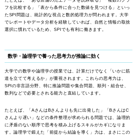
たとえば、「ある店舗の売上データを読み取る」「複数のグラ
フを比較する」「表から条件に合った数値を見つける」といっ
たSPI問題は、統計的な視点と数的処理力が問われます。大学
でレポートやデータ分析を経験していれば、自然と情報の取捨
選択に慣れているため、SPIでも有利に働きます。
数学・論理学で養った思考力が推論に効く
大学での数学や論理学の授業では、計算だけでなく「いかに筋
道を立てて考えるか」が重視されます。これらの思考力は、
SPIの非言語分野、特に推論問題や集合問題、順列・組合せ、
数列などで必要とされる能力と直結しています。
たとえば、「AさんはBさんよりも先に出発した」「BさんはC
さんより遅い」などの条件整理が求められる問題では、論理的
に矛盾のない順序で思考を積み上げるスキルがカギになりま
す。論理学で鍛えた「前提から結論を導く」力は、まさにこの