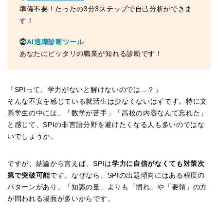
準備不要！たったの3分3ステップで自己分析ができま
す！
②
AI適職診断ツール
あなたにピッタリの職業が知れる診断です！
「SPIって、学力がないと解けないのでは…？」
そんな不安を感じている就活生は少なくないはずです。特に文
系学生の中には、「数学が苦手」「高校の内容なんて忘れた」
と感じて、SPIの非言語分野を避けたくなる人も多いのではな
いでしょうか。
ですが、結論から言えば、SPIは
学力に自信がなくても対策次
第で突破可能
です。なぜなら、SPIの出題傾向にはある程度の
パターンがあり、「知識の量」よりも「慣れ」や「要領」の方
が問われる場面が多いからです。