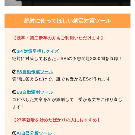
絶対に使ってほしい就活対策ツール
【既卒・第二新卒の方もご利用いただけます】
①
SPI対策早押しクイズ
絶対に対策しておきたいSPIの予想問題2000問を収録！
②
ES自動作成ツール
質問に答えるだけで、誰でも受かるESが作れます！
③
ES自動添削ツール
コピペした文章をAIが添削して、受かる文章に作り直し
ます！
【27卒就活を始めたばかりの人におすすめ】
①
AI自己分析ツール