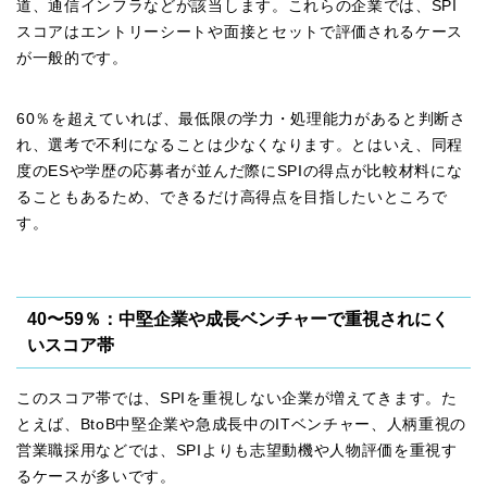
道、通信インフラなどが該当します。これらの企業では、SPI
スコアはエントリーシートや面接とセットで評価されるケース
が一般的です。
60％を超えていれば、最低限の学力・処理能力があると判断さ
れ、選考で不利になることは少なくなります。とはいえ、同程
度のESや学歴の応募者が並んだ際にSPIの得点が比較材料にな
ることもあるため、できるだけ高得点を目指したいところで
す。
40〜59％：中堅企業や成長ベンチャーで重視されにく
いスコア帯
このスコア帯では、SPIを重視しない企業が増えてきます。た
とえば、BtoB中堅企業や急成長中のITベンチャー、人柄重視の
営業職採用などでは、SPIよりも志望動機や人物評価を重視す
るケースが多いです。