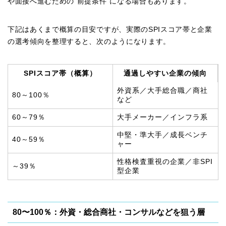
や面接へ進むための“前提条件”になる場合もあります。
下記はあくまで概算の目安ですが、実際のSPIスコア帯と企業
の選考傾向を整理すると、次のようになります。
SPIスコア帯（概算）
通過しやすい企業の傾向
外資系／大手総合職／商社
80～100％
など
60～79％
大手メーカー／インフラ系
中堅・準大手／成長ベンチ
40～59％
ャー
性格検査重視の企業／非SPI
～39％
型企業
80〜100％：外資・総合商社・コンサルなどを狙う層