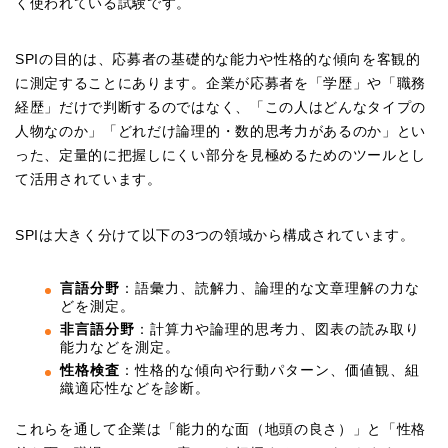
く使われている試験です。
SPIの目的は、応募者の基礎的な能力や性格的な傾向を客観的
に測定することにあります。企業が応募者を「学歴」や「職務
経歴」だけで判断するのではなく、「この人はどんなタイプの
人物なのか」「どれだけ論理的・数的思考力があるのか」とい
った、定量的に把握しにくい部分を見極めるためのツールとし
て活用されています。
SPIは大きく分けて以下の3つの領域から構成されています。
言語分野
：語彙力、読解力、論理的な文章理解の力な
どを測定。
非言語分野
：計算力や論理的思考力、図表の読み取り
能力などを測定。
性格検査
：性格的な傾向や行動パターン、価値観、組
織適応性などを診断。
これらを通して企業は「能力的な面（地頭の良さ）」と「性格