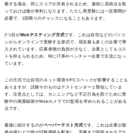
募する場合、同じスコアが共有されるため、最初に高得点を取
っておけば後が有利になります。ただし再受験には一定期間が
必要で、1回限りのチャンスになることもあります。
2つ目が
Webテスティング方式
です。これは自宅などのパソコ
ンからオンラインで受験する形式で、現在最も多くの企業で導
入されています。応募者側の負担が少なく、企業としてもコス
トを抑えられるため、特にIT系やベンチャー企業で主流になっ
ています。
この方式では自宅のネット環境やPCスペックが影響することも
ありますが、試験そのものはテストセンターと類似していま
す。注意点としては、カンニングなど不正行為を防ぐために受
験中の画面録画やWebカメラでの監視を求められることがある
点です。
最後に紹介するのが
ペーパーテスト方式
です。これは企業が面
接会場などで紙の試験用紙を配布し、手書きで回答させるアナ