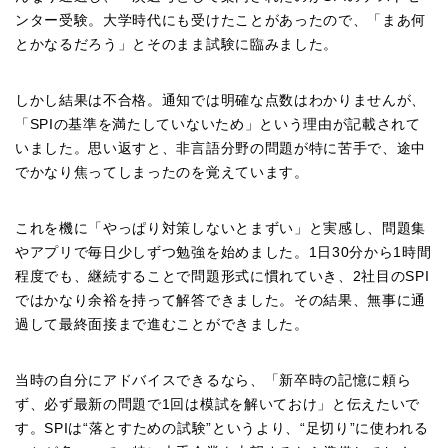
ンター受験。大学時代にも受けたことがあったので、「まあ何
とかなるだろう」とそのまま試験に臨みました。
しかし結果は不合格。通知では明確な点数はわかりませんが、
「SPIの基準を満たしていないため」という理由が記載されて
いました。思い返すと、非言語分野の問題が特に苦手で、途中
でかなり焦ってしまったのを覚えています。
これを機に「やっぱり対策しないとまずい」と実感し、問題集
やアプリで毎日少しずつ勉強を始めました。1日30分から1時間
程度でも、継続することで問題形式に慣れていき、2社目のSPI
ではかなり余裕を持って解答できました。その結果、無事に通
過して最終面接まで進むことができました。
当時の自分にアドバイスできるなら、「新卒時の記憶に頼ら
ず、必ず最新の問題で1回は模試を解いておけ」と伝えたいで
す。SPIは“落とすための試験”というより、“足切り”に使われる