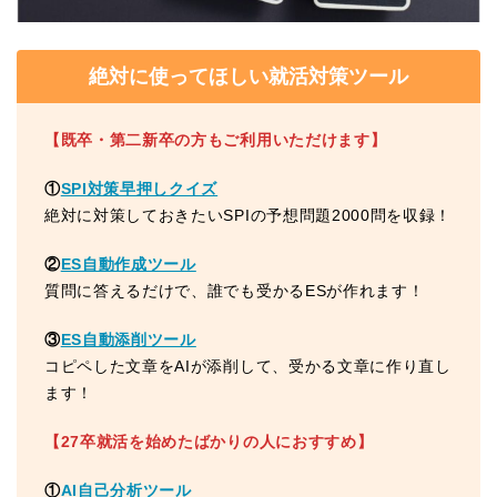
絶対に使ってほしい就活対策ツール
【既卒・第二新卒の方もご利用いただけます】
①
SPI対策早押しクイズ
絶対に対策しておきたいSPIの予想問題2000問を収録！
②
ES自動作成ツール
質問に答えるだけで、誰でも受かるESが作れます！
③
ES自動添削ツール
コピペした文章をAIが添削して、受かる文章に作り直し
ます！
【27卒就活を始めたばかりの人におすすめ】
①
AI自己分析ツール