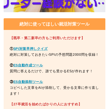
絶対に使ってほしい就活対策ツール
【既卒・第二新卒の方もご利用いただけます】
①
SPI対策早押しクイズ
絶対に対策しておきたいSPIの予想問題2000問を収録！
②
ES自動作成ツール
質問に答えるだけで、誰でも受かるESが作れます！
③
ES自動添削ツール
コピペした文章をAIが添削して、受かる文章に作り直し
ます！
【27卒就活を始めたばかりの人におすすめ】