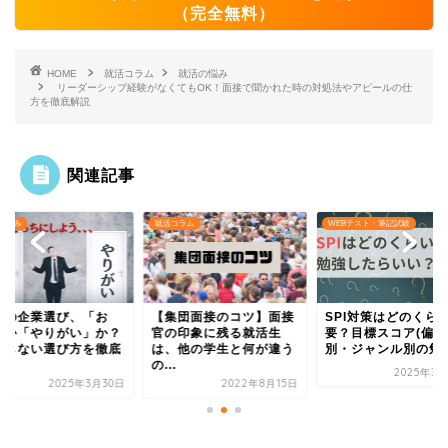
（完全無料）
HOME
就活コラム
就活の悩み
リーダーシップ経験がなくてもOK！面接で聞かれた時の対処法やアピールの仕
方を徹底解説
関連記事
の悩み
就活コラム
WEBテスト・筆記試験
卒の企業選び、「お
【集団面接のコツ】面接
SPI対策はどのくら
」か「やりがい」か？
官の印象に残る就活生
要？目標スコア(偏差
悔しない選び方を徹底
は、他の学生と何が違う
別・ジャンル別の勉..
.
の...
2025年3月
2025年3月30日
2022年8月15日