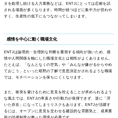
タを処理し続ける入力業務などは、ENTJにとっては忍耐を試
される場面が多くなります。時間が経つほどに集中力が切れや
すく、生産性の低下にもつながってしまいます。
感情を中心に動く職場文化
ENTJは論理的・合理的な判断を重視する傾向が強いため、感
情や人間関係を軸にした職場文化とは相性がよくありません。
たとえば、「なんとなくの空気」や「みんなが嫌がるからやめ
ておこう」といった暗黙の了解で意思決定がされるような職場
では、モチベーションを保ちにくくなります。
また、衝突を避けるために意見を控えることが求められるよう
な風土では、ENTJの率直さや行動力が発揮できず、逆に「浮
いた存在」になってしまうリスクもあります。ENTJが活躍す
るには、オープンに意見を交わせる建設的な雰囲気と、成果重
視の評価制度が整った環境が必要です。