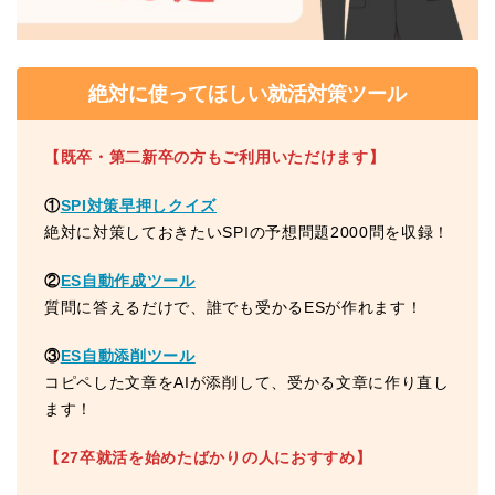
絶対に使ってほしい就活対策ツール
【既卒・第二新卒の方もご利用いただけます】
①
SPI対策早押しクイズ
絶対に対策しておきたいSPIの予想問題2000問を収録！
②
ES自動作成ツール
質問に答えるだけで、誰でも受かるESが作れます！
③
ES自動添削ツール
コピペした文章をAIが添削して、受かる文章に作り直し
ます！
【27卒就活を始めたばかりの人におすすめ】