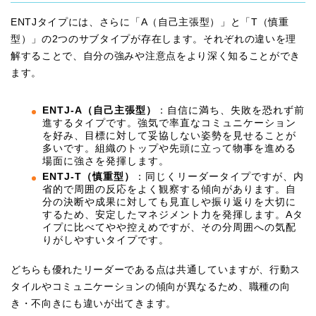
ENTJタイプには、さらに「A（自己主張型）」と「T（慎重
型）」の2つのサブタイプが存在します。それぞれの違いを理
解することで、自分の強みや注意点をより深く知ることができ
ます。
ENTJ-A（自己主張型）
：自信に満ち、失敗を恐れず前
進するタイプです。強気で率直なコミュニケーション
を好み、目標に対して妥協しない姿勢を見せることが
多いです。組織のトップや先頭に立って物事を進める
場面に強さを発揮します。
ENTJ-T（慎重型）
：同じくリーダータイプですが、内
省的で周囲の反応をよく観察する傾向があります。自
分の決断や成果に対しても見直しや振り返りを大切に
するため、安定したマネジメント力を発揮します。Aタ
イプに比べてやや控えめですが、その分周囲への気配
りがしやすいタイプです。
どちらも優れたリーダーである点は共通していますが、行動ス
タイルやコミュニケーションの傾向が異なるため、職種の向
き・不向きにも違いが出てきます。