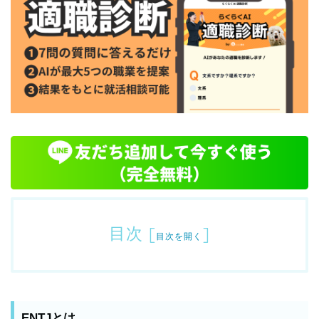
目次
[
]
目次を開く
ENTJとは