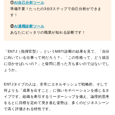
①
AI自己分析ツール
準備不要！たったの3分3ステップで自己分析ができま
す！
②
AI適職診断ツール
あなたにピッタリの職業が知れる診断です！
「ENTJ（指揮官型）」というMBTI診断の結果を見て、「自分
に向いている仕事って何だろう？」「この性格って、どう就活
に活かせばいいの？」と疑問に思った方も多いのではないでし
ょうか。
ENTJタイプの人は、非常にエネルギッシュで戦略的、そして
何よりも「成果を出すこと」に強いモチベーションを感じるタ
イプです。組織を牽引するリーダーシップを備え、論理的思考
をもとに目標を定めて突き進む姿勢は、多くのビジネスシーン
で高く評価される特性です。